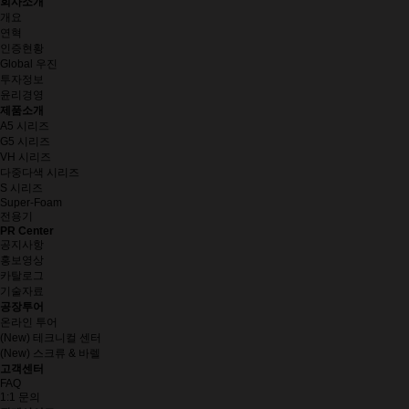
회사소개
개요
연혁
인증현황
Global 우진
투자정보
윤리경영
제품소개
A5 시리즈
G5 시리즈
VH 시리즈
다중다색 시리즈
S 시리즈
Super-Foam
전용기
PR Center
공지사항
홍보영상
카탈로그
기술자료
공장투어
온라인 투어
(New) 테크니컬 센터
(New) 스크류 & 바렐
고객센터
FAQ
1:1 문의