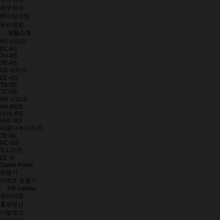
재무정보
IR미팅신청
윤리경영
제품소개
A5 시리즈
DL-A5
TH-A5
TE-A5
G5 시리즈
DL-G5
TB-G5
TE-G5
VH 시리즈
VH-RG5
VHA-RS
VHL-RS
다중다색 시리즈
TE-NC
NC-G5
S 시리즈
DL-S
Super-Foam
전용기
파렛트 전용기
PR Center
공지사항
홍보영상
카탈로그