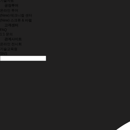
기술자료
공장투어
온라인 투어
(New) 테크니컬 센터
(New) 스크류 & 바렐
고객센터
FAQ
1:1 문의
관계사이트
온라인 전시회
기술교육원
SNS