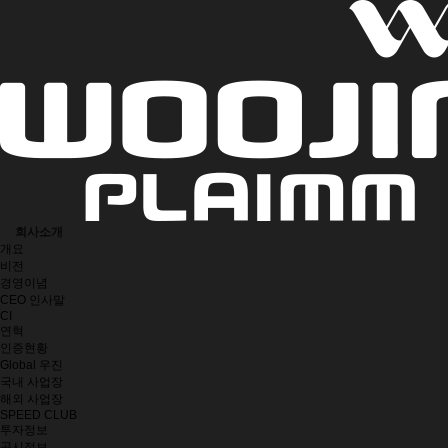
회사소개
개요
비전
경영이념
CEO 인사말
CI
연혁
인증현황
Global 우진
국내 사업장
해외 사업장
SPEED CLUB
투자정보
공시정보