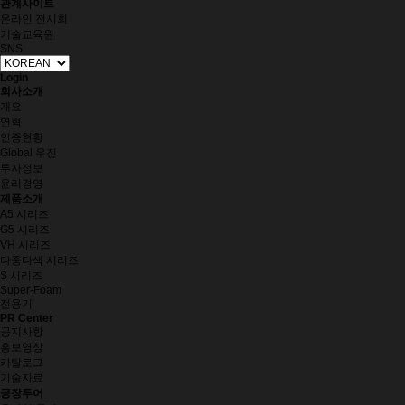
관계사이트
온라인 전시회
기술교육원
SNS
Login
회사소개
개요
연혁
인증현황
Global 우진
투자정보
윤리경영
제품소개
A5 시리즈
G5 시리즈
VH 시리즈
다중다색 시리즈
S 시리즈
Super-Foam
전용기
PR Center
공지사항
홍보영상
카탈로그
기술자료
공장투어