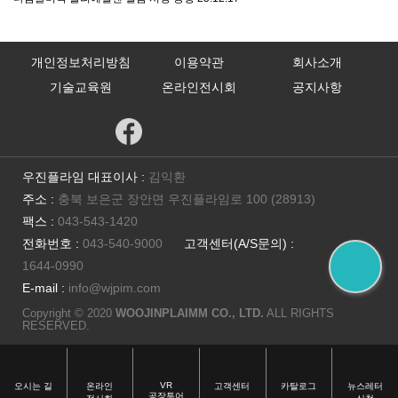
개인정보처리방침
이용약관
회사소개
기술교육원
온라인전시회
공지사항
우진플라임 대표이사 :
김익환
주소 :
충북 보은군 장안면 우진플라임로 100 (28913)
팩스 :
043-543-1420
전화번호 :
043-540-9000
고객센터(A/S문의) :
1644-0990
E-mail :
info@wjpim.com
Copyright © 2020
WOOJINPLAIMM CO., LTD.
ALL RIGHTS
RESERVED.
VR
오시는 길
온라인
고객센터
카탈로그
뉴스레터
공장투어