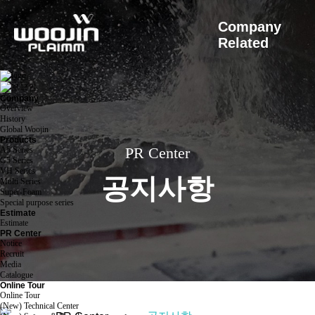
Company
Related
Company
Overview
History
Global Woojin
Products
PR Center
A5 Series
G5 Series
VH Series
공지사항
Multi Series
Super-Foam
Special purpose series
Estimate
Estimate
PR Center
Notice
Recruit
Media
Catalogue
Online Tour
Online Tour
(New) Technical Center