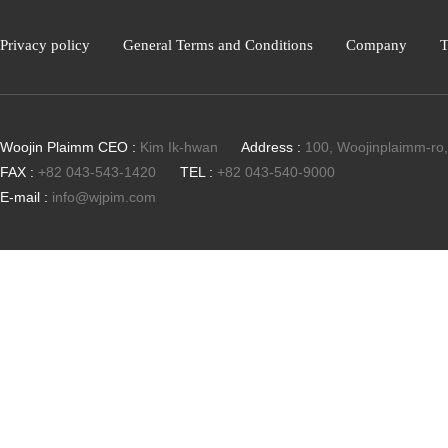
Privacy policy
General Terms and Conditions
Company
T
Woojin Plaimm CEO :
Kim Ik-hwan
Address :
100, Woojinplaimm-ro
FAX :
+82 043-543-1420
TEL :
+82 043-540-9000
E-mail :
info@wjpim.com