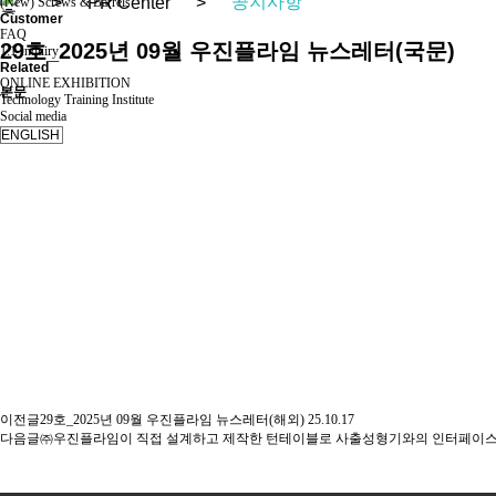
공지사항
>
PR Center
>
(New) Screws & Barrels
Customer
FAQ
29호_2025년 09월 우진플라임 뉴스레터(국문)
1:1 Inquiry
Related
ONLINE EXHIBITION
본문
Technology Training Institute
Social media
이전글
29호_2025년 09월 우진플라임 뉴스레터(해외)
25.10.17
다음글
㈜우진플라임이 직접 설계하고 제작한 턴테이블로 사출성형기와의 인터페이스