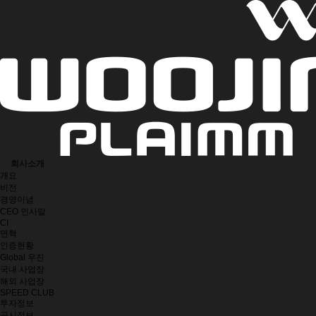
회사소개
개요
비전
경영이념
CEO 인사말
CI
연혁
인증현황
Global 우진
국내 사업장
해외 사업장
SPEED CLUB
투자정보
공시정보