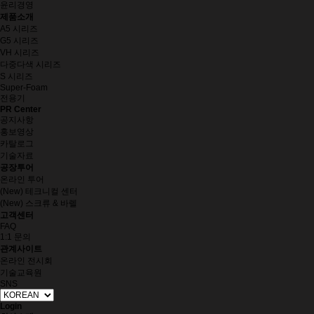
윤리경영
제품소개
A5 시리즈
G5 시리즈
VH 시리즈
다중다색 시리즈
S 시리즈
Super-Foam
전용기
PR Center
공지사항
홍보영상
카탈로그
기술자료
공장투어
온라인 투어
(New) 테크니컬 센터
(New) 스크류 & 바렐
고객센터
FAQ
1:1 문의
관계사이트
온라인 전시회
기술교육원
SNS
Login