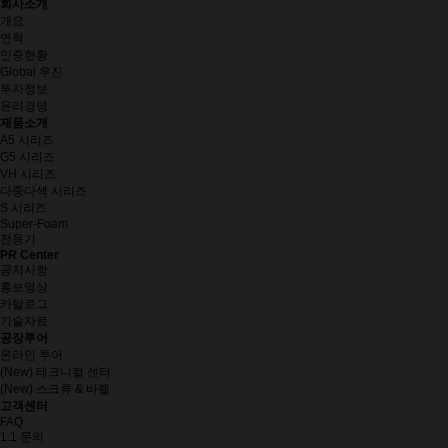
회사소개
개요
연혁
인증현황
Global 우진
투자정보
윤리경영
제품소개
A5 시리즈
G5 시리즈
VH 시리즈
다중다색 시리즈
S 시리즈
Super-Foam
전용기
PR Center
공지사항
홍보영상
카탈로그
기술자료
공장투어
온라인 투어
(New) 테크니컬 센터
(New) 스크류 & 바렐
고객센터
FAQ
1:1 문의