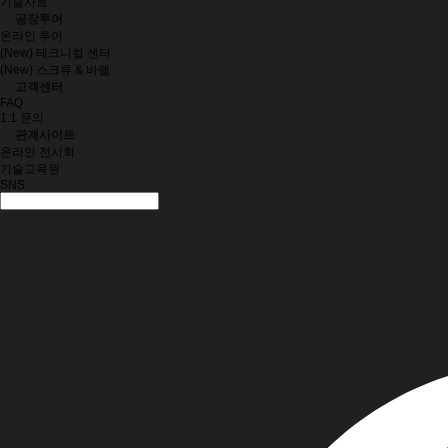
기술자료
공장투어
온라인 투어
(New) 테크니컬 센터
(New) 스크류 & 바렐
고객센터
FAQ
1:1 문의
관계사이트
온라인 전시회
기술교육원
SNS