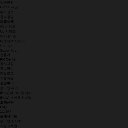
인증현황
Global 우진
투자정보
윤리경영
제품소개
A5 시리즈
G5 시리즈
VH 시리즈
다중다색 시리즈
S 시리즈
Super-Foam
전용기
PR Center
공지사항
홍보영상
카탈로그
기술자료
공장투어
온라인 투어
(New) 테크니컬 센터
(New) 스크류 & 바렐
고객센터
FAQ
1:1 문의
관계사이트
온라인 전시회
기술교육원