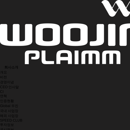
회사소개
개요
비전
경영이념
CEO 인사말
CI
연혁
인증현황
Global 우진
국내 사업장
해외 사업장
SPEED CLUB
투자정보
공시정보