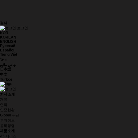
검색
로그인
KOR
KOREAN
ENGLISH
Русский
Español
Tiếng Việt
ไทย
بهاس ملايو
日本語
中文
Türkçe
회사소개
개요
연혁
인증현황
Global 우진
투자정보
윤리경영
제품소개
A5 시리즈