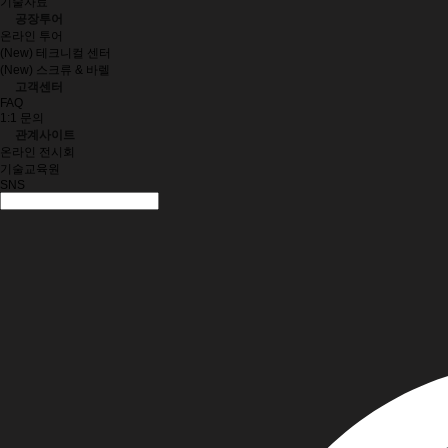
기술자료
공장투어
온라인 투어
(New) 테크니컬 센터
(New) 스크류 & 바렐
고객센터
FAQ
1:1 문의
관계사이트
온라인 전시회
기술교육원
SNS