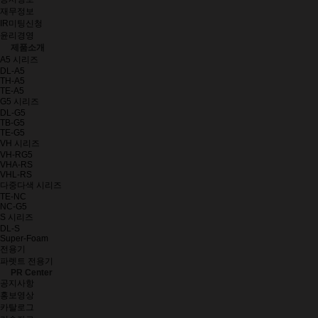
재무정보
IR미팅신청
윤리경영
제품소개
A5 시리즈
DL-A5
TH-A5
TE-A5
G5 시리즈
DL-G5
TB-G5
TE-G5
VH 시리즈
VH-RG5
VHA-RS
VHL-RS
다중다색 시리즈
TE-NC
NC-G5
S 시리즈
DL-S
Super-Foam
전용기
파렛트 전용기
PR Center
공지사항
홍보영상
카탈로그