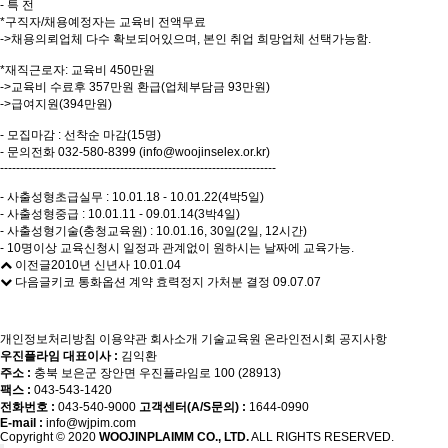
- 특 전
*구직자/채용예정자는 교육비 전액무료
->채용의뢰업체 다수 확보되어있으며, 본인 취업 희망업체 선택가능함.
*재직근로자: 교육비 450만원
->교육비 수료후 357만원 환급(업체부담금 93만원)
->급여지원(394만원)
- 모집마감 : 선착순 마감(15명)
- 문의전화 032-580-8399 (info@woojinselex.or.kr)
---------------------------------------------------------------------
- 사출성형초급실무 : 10.01.18 - 10.01.22(4박5일)
- 사출성형중급 : 10.01.11 - 09.01.14(3박4일)
- 사출성형기술(충청교육원) : 10.01.16, 30일(2일, 12시간)
- 10명이상 교육신청시 일정과 관계없이 원하시는 날짜에 교육가능.
이전글
2010년 신년사
10.01.04
다음글
키코 통화옵션 계약 효력정지 가처분 결정
09.07.07
개인정보처리방침
이용약관
회사소개
기술교육원
온라인전시회
공지사항
우진플라임 대표이사 :
김익환
주소 :
충북 보은군 장안면 우진플라임로 100 (28913)
팩스 :
043-543-1420
전화번호 :
043-540-9000
고객센터(A/S문의) :
1644-0990
E-mail :
info@wjpim.com
Copyright © 2020
WOOJINPLAIMM CO., LTD.
ALL RIGHTS RESERVED.