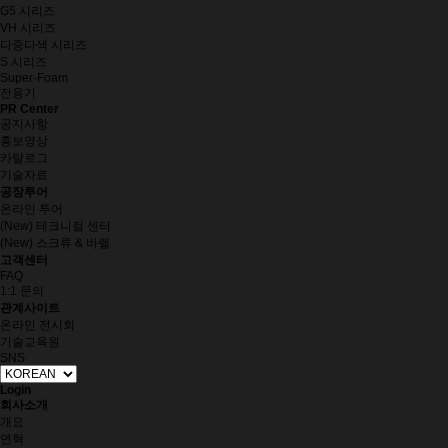
G5 시리즈
VH 시리즈
다중다색 시리즈
S 시리즈
Super-Foam
전용기
PR Center
공지사항
홍보영상
카탈로그
기술자료
공장투어
온라인 투어
(New) 테크니컬 센터
(New) 스크류 & 바렐
고객센터
FAQ
1:1 문의
관계사이트
온라인 전시회
기술교육원
SNS
Login
회사소개
개요
연혁