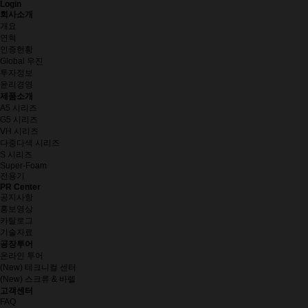
Login
회사소개
개요
연혁
인증현황
Global 우진
투자정보
윤리경영
제품소개
A5 시리즈
G5 시리즈
VH 시리즈
다중다색 시리즈
S 시리즈
Super-Foam
전용기
PR Center
공지사항
홍보영상
카탈로그
기술자료
공장투어
온라인 투어
(New) 테크니컬 센터
(New) 스크류 & 바렐
고객센터
FAQ