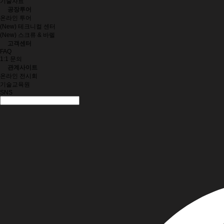
기술자료
공장투어
온라인 투어
(New) 테크니컬 센터
(New) 스크류 & 바렐
고객센터
FAQ
1:1 문의
관계사이트
온라인 전시회
기술교육원
SNS