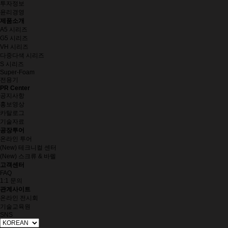
투자정보
윤리경영
제품소개
A5 시리즈
G5 시리즈
VH 시리즈
다중다색 시리즈
S 시리즈
Super-Foam
전용기
PR Center
공지사항
홍보영상
카탈로그
기술자료
공장투어
온라인 투어
(New) 테크니컬 센터
(New) 스크류 & 바렐
고객센터
FAQ
1:1 문의
관계사이트
온라인 전시회
기술교육원
SNS