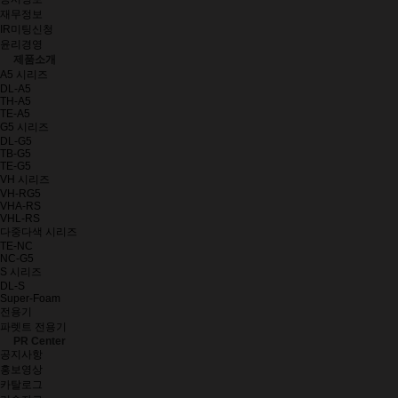
재무정보
IR미팅신청
윤리경영
제품소개
A5 시리즈
DL-A5
TH-A5
TE-A5
G5 시리즈
DL-G5
TB-G5
TE-G5
VH 시리즈
VH-RG5
VHA-RS
VHL-RS
다중다색 시리즈
TE-NC
NC-G5
S 시리즈
DL-S
Super-Foam
전용기
파렛트 전용기
PR Center
공지사항
홍보영상
카탈로그