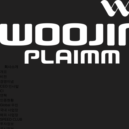
회사소개
개요
비전
경영이념
CEO 인사말
CI
연혁
인증현황
Global 우진
국내 사업장
해외 사업장
SPEED CLUB
투자정보
공시정보