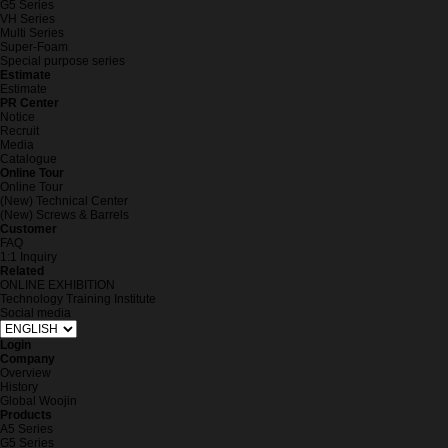
G5 Series
VH Series
Multi Series
Super-Foam
Special purpose series
Estimate
Estimate
PR Center
Notice
Recruit
Media
Catalogue
Online Tour
Online Tour
(New) Technical Center
(New) Screws & Barrels
Customer
FAQ
1:1 Inquiry
Related
ONLINE EXHIBITION
Technology Training Institute
Social media
Login
Company
Overview
History
Global Woojin
Products
A5 Series
G5 Series