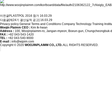
이전글
PLASTPOL 2016 참가
16.03.29
다음글
[제24기 결산실적 공고]
16.03.29
Privacy policy
General Terms and Conditions
Company
Technology Training Instit
Woojin Plaimm CEO :
Kim Ik-hwan
Address :
100, Woojinplaimm-ro, Jangan-myeon, Boeun-gun, Chungcheongbuk-do
FAX :
+82 043-543-1420
TEL :
+82 043-540-9000
E-mail :
info@wjpim.com
Copyright © 2020
WOOJINPLAIMM CO., LTD.
ALL RIGHTS RESERVED.