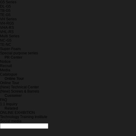
G5 Series
DL-G5
TB-G5
TE-G5
VH Series
VH-RG5
VHA-RS
VHL-RS
Multi Series
NC-G5
TE-NC
Super-Foam
Special purpose series
PR Center
Notice
Recruit
Media
Catalogue
Online Tour
Online Tour
(New) Technical Center
(New) Screws & Barrels
Customer
FAQ
1:1 Inquiry
Related
ONLINE EXHIBITION
Technology Training Institute
Social media