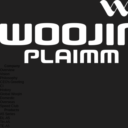
Company
Overview
Vision
Philosophy
CEO's Greeting
CI
History
Global Woojin
Domestic
Overseas
Speed Club
Products
A5 Series
DL-A5
TH-A5
TE-A5