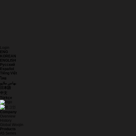
Login
ENG
KOREAN
ENGLISH
Русский
Español
Tiếng Việt
ไทย
بهاس ملايو
日本語
中文
Türkçe
Company
Overview
History
Global Woojin
Products
A5 Series