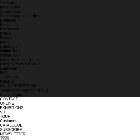
VH Series
Multi Series
Super-Foam
Special purpose series
Estimate
Estimate
PR Center
Notice
Recruit
Media
Catalogue
Online Tour
Online Tour
(New) Technical Center
(New) Screws & Barrels
Customer
FAQ
1:1 Inquiry
Related
ONLINE EXHIBITION
Technology Training Institute
Social media
CONTACT
ONLINE
EXHIBITIONS
VR
TOUR
Customer
CATALOGUE
SUBSCRIBE
NEWSLETTER
TOP