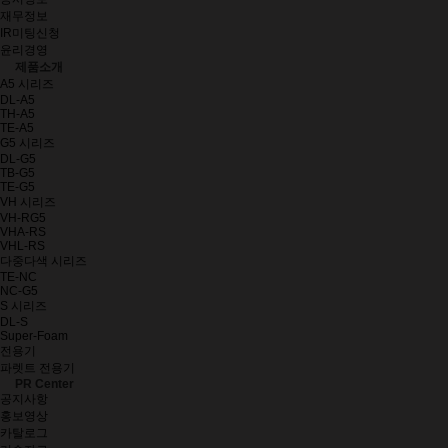
재무정보
IR미팅신청
윤리경영
제품소개
A5 시리즈
DL-A5
TH-A5
TE-A5
G5 시리즈
DL-G5
TB-G5
TE-G5
VH 시리즈
VH-RG5
VHA-RS
VHL-RS
다중다색 시리즈
TE-NC
NC-G5
S 시리즈
DL-S
Super-Foam
전용기
파렛트 전용기
PR Center
공지사항
홍보영상
카탈로그