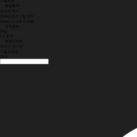
기술자료
공장투어
온라인 투어
(New) 테크니컬 센터
(New) 스크류 & 바렐
고객센터
FAQ
1:1 문의
관계사이트
온라인 전시회
기술교육원
SNS