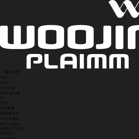
회사소개
개요
비전
경영이념
CEO 인사말
CI
연혁
인증현황
Global 우진
국내 사업장
해외 사업장
SPEED CLUB
투자정보
공시정보