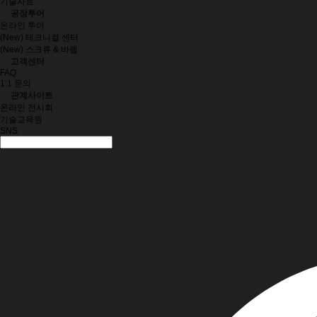
기술자료
공장투어
온라인 투어
(New) 테크니컬 센터
(New) 스크류 & 바렐
고객센터
FAQ
1:1 문의
관계사이트
온라인 전시회
기술교육원
SNS