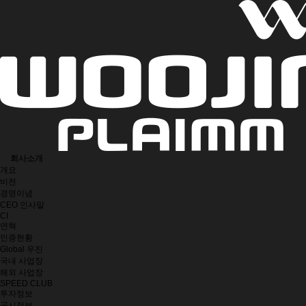
회사소개
개요
비전
경영이념
CEO 인사말
CI
연혁
인증현황
Global 우진
국내 사업장
해외 사업장
SPEED CLUB
투자정보
공시정보