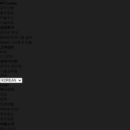
PR Center
공지사항
홍보영상
카탈로그
기술자료
공장투어
온라인 투어
(New) 테크니컬 센터
(New) 스크류 & 바렐
고객센터
FAQ
1:1 문의
관계사이트
온라인 전시회
기술교육원
SNS
Login
회사소개
개요
연혁
인증현황
Global 우진
투자정보
윤리경영
제품소개
A5 시리즈