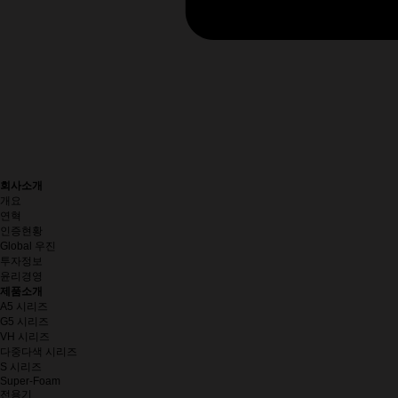
회사소개
개요
연혁
인증현황
Global 우진
투자정보
윤리경영
제품소개
A5 시리즈
G5 시리즈
VH 시리즈
다중다색 시리즈
S 시리즈
Super-Foam
전용기