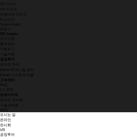
G5 시리즈
VH 시리즈
다중다색 시리즈
S 시리즈
Super-Foam
전용기
PR Center
공지사항
홍보영상
카탈로그
기술자료
공장투어
온라인 투어
(New) 테크니컬 센터
(New) 스크류 & 바렐
고객센터
FAQ
1:1 문의
관계사이트
온라인 전시회
기술교육원
SNS
오시는 길
온라인
전시회
VR
공장투어