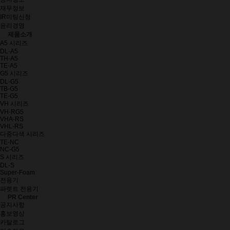
재무정보
IR미팅신청
윤리경영
제품소개
A5 시리즈
DL-A5
TH-A5
TE-A5
G5 시리즈
DL-G5
TB-G5
TE-G5
VH 시리즈
VH-RG5
VHA-RS
VHL-RS
다중다색 시리즈
TE-NC
NC-G5
S 시리즈
DL-S
Super-Foam
전용기
파렛트 전용기
PR Center
공지사항
홍보영상
카탈로그