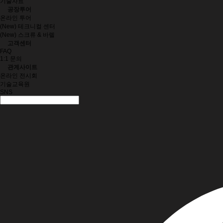
기술자료
공장투어
온라인 투어
(New) 테크니컬 센터
(New) 스크류 & 바렐
고객센터
FAQ
1:1 문의
관계사이트
온라인 전시회
기술교육원
SNS