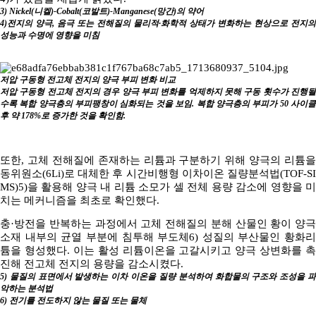
3) Nickel(니켈)-Cobalt(코발트)-Manganese(망간)의 약어
4)전지의 양극, 음극 또는 전해질의 물리적·화학적 상태가 변화하는 현상으로 전지의
성능과 수명에 영향을 미침
저압 구동형 전고체 전지의 양극 부피 변화 비교
저압 구동형 전고체 전지의 경우 양극 부피 변화를 억제하지 못해 구동 횟수가 진행될
수록 복합 양극층의 부피팽창이 심화되는 것을 보임. 복합 양극층의 부피가 50 사이클
후 약 178%로 증가한 것을 확인함.
또한, 고체 전해질에 존재하는 리튬과 구분하기 위해 양극의 리튬을
동위원소(6Li)로 대체한 후 시간비행형 이차이온 질량분석법(TOF-SI
MS)5)을 활용해 양극 내 리튬 소모가 셀 전체 용량 감소에 영향을 미
치는 메커니즘을 최초로 확인했다.
충·방전을 반복하는 과정에서 고체 전해질의 분해 산물인 황이 양극
소재 내부의 균열 부분에 침투해 부도체6) 성질의 부산물인 황화리
튬을 형성했다. 이는 활성 리튬이온을 고갈시키고 양극 상변화를 촉
진해 전고체 전지의 용량을 감소시켰다.
5) 물질의 표면에서 발생하는 이차 이온을 질량 분석하여 화합물의 구조와 조성을 파
악하는 분석법
6) 전기를 전도하지 않는 물질 또는 물체