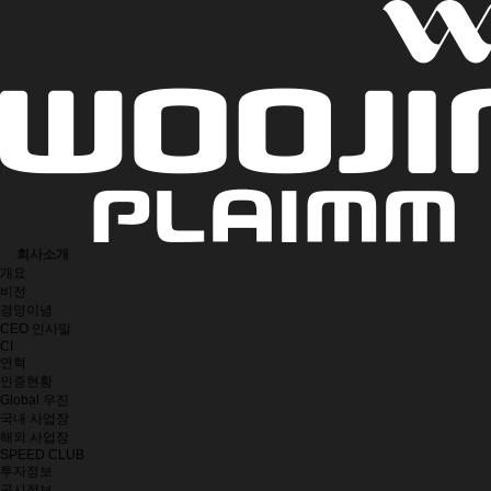
회사소개
개요
비전
경영이념
CEO 인사말
CI
연혁
인증현황
Global 우진
국내 사업장
해외 사업장
SPEED CLUB
투자정보
공시정보