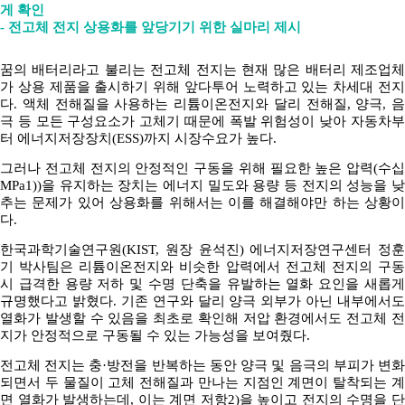
게 확인
- 전고체 전지 상용화를 앞당기기 위한 실마리 제시
꿈의 배터리라고 불리는 전고체 전지는 현재 많은 배터리 제조업체
가 상용 제품을 출시하기 위해 앞다투어 노력하고 있는 차세대 전지
다. 액체 전해질을 사용하는 리튬이온전지와 달리 전해질, 양극, 음
극 등 모든 구성요소가 고체기 때문에 폭발 위험성이 낮아 자동차부
터 에너지저장장치(ESS)까지 시장수요가 높다.
그러나 전고체 전지의 안정적인 구동을 위해 필요한 높은 압력(수십
MPa1))을 유지하는 장치는 에너지 밀도와 용량 등 전지의 성능을 낮
추는 문제가 있어 상용화를 위해서는 이를 해결해야만 하는 상황이
다.
한국과학기술연구원(KIST, 원장 윤석진) 에너지저장연구센터 정훈
기 박사팀은 리튬이온전지와 비슷한 압력에서 전고체 전지의 구동
시 급격한 용량 저하 및 수명 단축을 유발하는 열화 요인을 새롭게
규명했다고 밝혔다. 기존 연구와 달리 양극 외부가 아닌 내부에서도
열화가 발생할 수 있음을 최초로 확인해 저압 환경에서도 전고체 전
지가 안정적으로 구동될 수 있는 가능성을 보여줬다.
전고체 전지는 충·방전을 반복하는 동안 양극 및 음극의 부피가 변화
되면서 두 물질이 고체 전해질과 만나는 지점인 계면이 탈착되는 계
면 열화가 발생하는데, 이는 계면 저항2)을 높이고 전지의 수명을 단