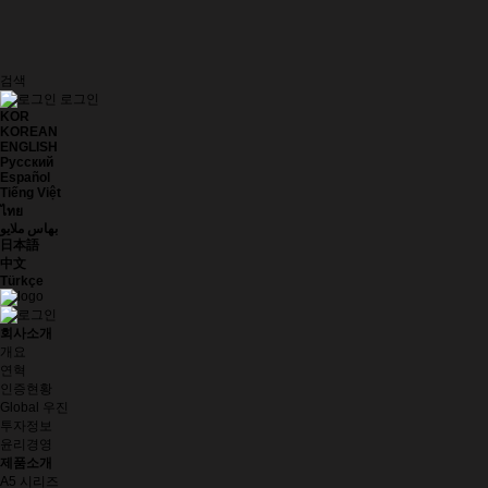
검색
로그인
KOR
KOREAN
ENGLISH
Русский
Español
Tiếng Việt
ไทย
بهاس ملايو
日本語
中文
Türkçe
회사소개
개요
연혁
인증현황
Global 우진
투자정보
윤리경영
제품소개
A5 시리즈