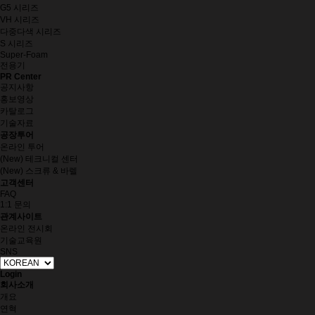
G5 시리즈
VH 시리즈
다중다색 시리즈
S 시리즈
Super-Foam
전용기
PR Center
공지사항
홍보영상
카탈로그
기술자료
공장투어
온라인 투어
(New) 테크니컬 센터
(New) 스크류 & 바렐
고객센터
FAQ
1:1 문의
관계사이트
온라인 전시회
기술교육원
SNS
Login
회사소개
개요
연혁