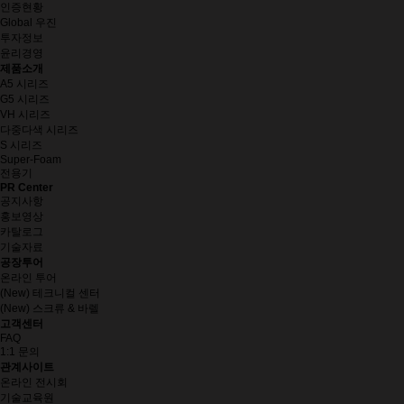
인증현황
Global 우진
투자정보
윤리경영
제품소개
A5 시리즈
G5 시리즈
VH 시리즈
다중다색 시리즈
S 시리즈
Super-Foam
전용기
PR Center
공지사항
홍보영상
카탈로그
기술자료
공장투어
온라인 투어
(New) 테크니컬 센터
(New) 스크류 & 바렐
고객센터
FAQ
1:1 문의
관계사이트
온라인 전시회
기술교육원