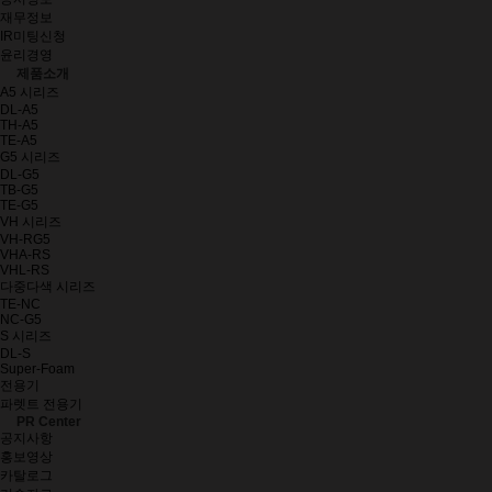
재무정보
IR미팅신청
윤리경영
제품소개
A5 시리즈
DL-A5
TH-A5
TE-A5
G5 시리즈
DL-G5
TB-G5
TE-G5
VH 시리즈
VH-RG5
VHA-RS
VHL-RS
다중다색 시리즈
TE-NC
NC-G5
S 시리즈
DL-S
Super-Foam
전용기
파렛트 전용기
PR Center
공지사항
홍보영상
카탈로그