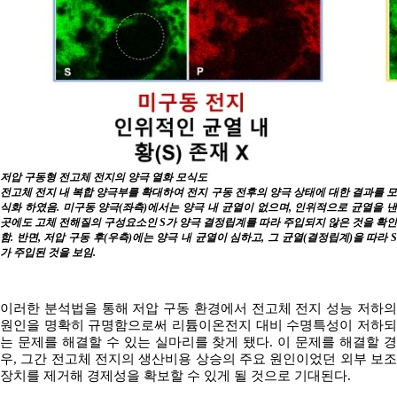
저압 구동형 전고체 전지의 양극 열화 모식도
전고체 전지 내 복합 양극부를 확대하여 전지 구동 전후의 양극 상태에 대한 결과를 모
식화 하였음. 미구동 양극(좌측)에서는 양극 내 균열이 없으며, 인위적으로 균열을 낸
곳에도 고체 전해질의 구성요소인 S가 양극 결정립계를 따라 주입되지 않은 것을 확인
함. 반면, 저압 구동 후(우측)에는 양극 내 균열이 심하고, 그 균열(결정립계)을 따라 S
가 주입된 것을 보임.
이러한 분석법을 통해 저압 구동 환경에서 전고체 전지 성능 저하의
원인을 명확히 규명함으로써 리튬이온전지 대비 수명특성이 저하되
는 문제를 해결할 수 있는 실마리를 찾게 됐다. 이 문제를 해결할 경
우, 그간 전고체 전지의 생산비용 상승의 주요 원인이었던 외부 보조
장치를 제거해 경제성을 확보할 수 있게 될 것으로 기대된다.