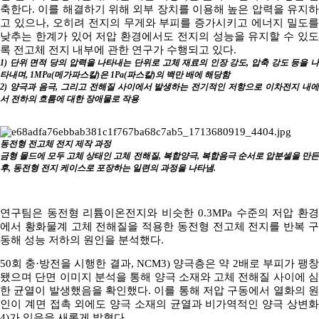
축한다. 이를 해결하기 위해 외부 장치를 이용해 높은 압력을 유지하
고 있으나, 오히려 전지의 무게와 부피를 증가시키고 에너지 밀도를
낮추는 한계가 있어 저압 환경에서도 전지의 성능을 유지할 수 있도
록 전고체 전지 내부에 관한 연구가 수행되고 있다.
1) 단위 면적 당의 압력을 나타내는 단위로 고체 재료의 인장 강도, 압축 강도 등을 나
타내며, 1MPa(메가파스칼)은 1Pa(파스칼)의 백만 배에 해당함
2) 양극과 음극, 그리고 전해질 사이에서 발생하는 전기적인 저항으로 이차전지 내에
서 전하의 흐름에 대한 장애물로 작용
동전형 전고체 전지 제작 과정
금형 몰드에 모두 고체 상태인 고체 전해질, 복합양극, 복합음극 순서로 압분셀을 만든
후, 동전형 전지 케이스로 포장하는 일련의 과정을 나타냄.
연구팀은 동전형 리튬이온전지와 비슷한 0.3MPa 수준의 저압 환경
에서 황화물계 고체 전해질을 적용한 동전형 전고체 전지를 반복 구
동해 성능 저하의 원인을 분석했다.
50회 충·방전을 시행한 결과, NCM3) 양극층은 약 2배로 부피가 팽창
됐으며 단면 이미지 분석을 통해 양극 소재와 고체 전해질 사이에 심
한 균열이 발생했음을 확인했다. 이를 통해 저압 구동에서 열화의 원
인이 계면 접촉 외에도 양극 소재의 균열과 비가역적인 양극 상변화
4)가 있음을 새롭게 밝혔다.