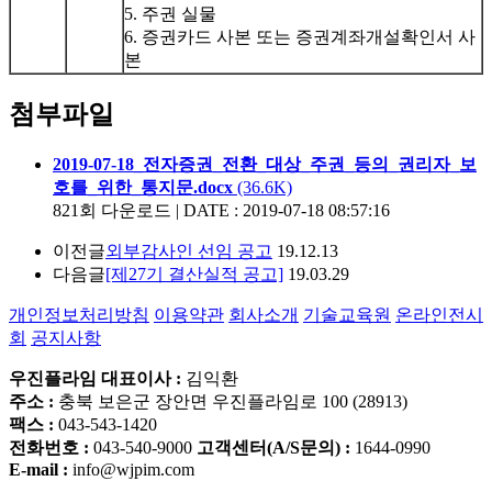
5. 주권 실물
6. 증권카드 사본 또는 증권계좌개설확인서 사
본
첨부파일
2019-07-18_전자증권_전환_대상_주권_등의_권리자_보
호를_위한_통지문.docx
(36.6K)
821회 다운로드 | DATE : 2019-07-18 08:57:16
이전글
외부감사인 선임 공고
19.12.13
다음글
[제27기 결산실적 공고]
19.03.29
개인정보처리방침
이용약관
회사소개
기술교육원
온라인전시
회
공지사항
우진플라임 대표이사 :
김익환
주소 :
충북 보은군 장안면 우진플라임로 100 (28913)
팩스 :
043-543-1420
전화번호 :
043-540-9000
고객센터(A/S문의) :
1644-0990
E-mail :
info@wjpim.com