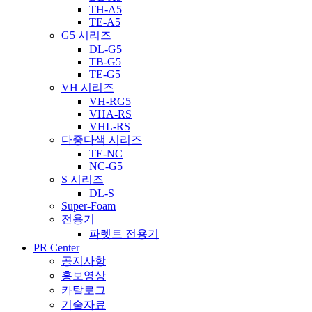
TH-A5
TE-A5
G5 시리즈
DL-G5
TB-G5
TE-G5
VH 시리즈
VH-RG5
VHA-RS
VHL-RS
다중다색 시리즈
TE-NC
NC-G5
S 시리즈
DL-S
Super-Foam
전용기
파렛트 전용기
PR Center
공지사항
홍보영상
카탈로그
기술자료