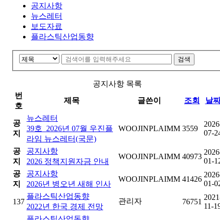
공지사항
뉴스레터
보도자료
플라스틱산업동향
공지사항 목록
번
제목
글쓴이
조회
날
호
뉴스레터
공
2026
39호_2026년 07월 우진플
WOOJINPLAIMM
3559
07-2
지
라임 뉴스레터(국문)
공
공지사항
2026
WOOJINPLAIMM
40973
01-1
지
2026 정책지원자금 안내
공
공지사항
2026
WOOJINPLAIMM
41426
01-0
지
2026년 병오년 새해 인사
플라스틱산업동향
2021
관리자
137
76751
11-1
2022년 한국 경제 전망
플라스틱산업동향