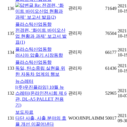
Re: 전경련, ‘화
2021
관리자
136
71649
10-1
이트 바이오산업 현황과
과제’ 보고서 발표(2)
플라스틱산업동향
전경련, ‘화이트 바이오산
2021
관리자
135
76504
10-1
업 현황과 과제’ 보고서 발
표(1)
플라스틱산업동향
2021
관리자
134
66177
10-1
러시아 압출기 시장동향
플라스틱산업동향
2021
133
독일, 탄소중립 실현을 위
관리자
61436
10-1
한 자동차 업계의 행보
뉴스레터
[(주)우진플라임] 10월 뉴
2021
132
스레터(온라인전시회 제 6
관리자
52965
10-0
관, DL-A5 PALLET 전용
기)
보도자료
2021
131
다단 사출, 사출 분야의 효
WOOJINPLAIMM
50017
09-3
율 개선 이끌어낸다