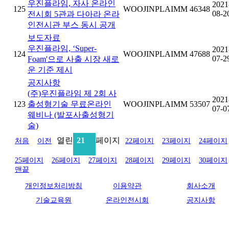
우진플라임, 자사 온라인
2021
125
WOOJINPLAIMM
46348
08-2
전시회 5관과 다아라 온라
인전시관 부스 동시 공개
보도자료
우진플라임, ‘Super-
2021
124
WOOJINPLAIMM
47688
07-2
Foam'으로 사출 시장 새로
운 기준 제시
공지사항
(주)우진플라임 제 2회 사
2021
123
출성형기술 무료온라인
WOOJINPLAIMM
53507
07-0
웨비나 (발포사출성형기
술)
열린
21
페이지
처음
이전
22
페이지
23
페이지
24
페이지
25
페이지
26
페이지
27
페이지
28
페이지
29
페이지
30
페이지
맨끝
개인정보처리방침
이용약관
회사소개
기술교육원
온라인전시회
공지사항